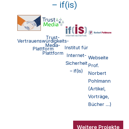
– if(is)
Trust-
Vertrauenswürdigkeits-
Media-
Institut für
Plattform
Plattform
Internet-
Webseite
Sicherheit
Prof.
– if(is)
Norbert
Pohlmann
(Artikel,
Vorträge,
Bücher …)
Weitere Projekte